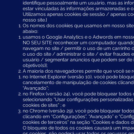
identifique pessoalmente um usuário, mas as i
estar vinculadas às informações armazenadas e 
Utilizamos apenas cookies de sessão / apenas coo
nosso site.}
Os nomes dos cookies que usamos em nosso site e
abaixo:
usamos o Google Analytics e o Adwords em nos
NO SEU SITE reconhecer um computador quando um
navegam no site / permitir o uso de um carrinho d
o uso do site / administrar o site / evitar fraudes
usuário / segmentar anúncios que podem ser de in
objetivo(s)};
A maioria dos navegadores permite que você se re
no Internet Explorer (versão 10), você pode bloq
cancelamento de manipulação de cookies clicando 
“Avançado”;
no Firefox (versão 24), você pode bloquear todos 
selecionando “Usar configurações personalizadas
cookies de sites” ; e
no Chrome (versão 29), você pode bloquear todos 
clicando em “Configurações”, “Avançado” e “Confi
cookies de terceiros” na seção “Cookies e dados do
O bloqueio de todos os cookies causará um impact
os cookies, não poderá usar todos os recursos em