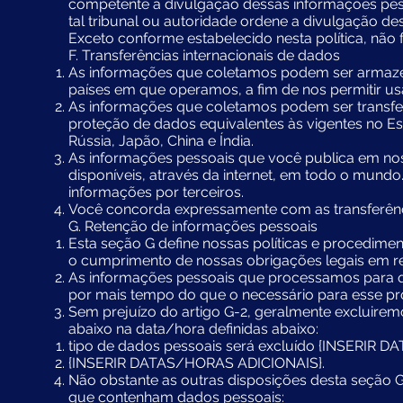
competente a divulgação dessas informações pess
tal tribunal ou autoridade ordene a divulgação de
Exceto conforme estabelecido nesta política, não
F. Transferências internacionais de dados
As informações que coletamos podem ser armazen
países em que operamos, a fim de nos permitir us
As informações que coletamos podem ser transfer
proteção de dados equivalentes às vigentes no 
Rússia, Japão, China e Índia.
As informações pessoais que você publica em nos
disponíveis, através da internet, em todo o mund
informações por terceiros.
Você concorda expressamente com as transferênci
G. Retenção de informações pessoais
Esta seção G define nossas políticas e procedimen
o cumprimento de nossas obrigações legais em re
As informações pessoais que processamos para q
por mais tempo do que o necessário para esse pr
Sem prejuízo do artigo G-2, geralmente excluirem
abaixo na data/hora definidas abaixo:
tipo de dados pessoais será excluído {INSERIR D
{INSERIR DATAS/HORAS ADICIONAIS}.
Não obstante as outras disposições desta seção 
que contenham dados pessoais: